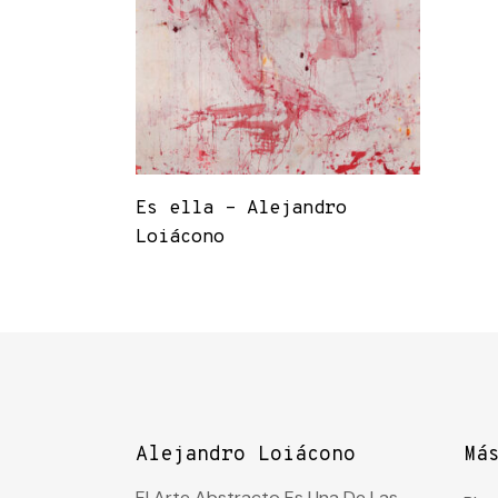
Es ella – Alejandro
Loiácono
Alejandro Loiácono
Má
El Arte Abstracto Es Una De Las