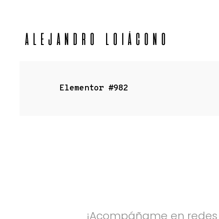
Elementor #982
Seguime en Redes
¡Acompáñame en redes so